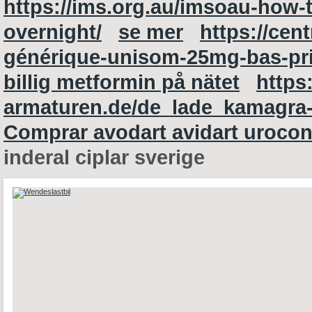
https://ims.org.au/imsoau-how-to
overnight/
se mer
https://cent
générique-unisom-25mg-bas-pri
billig metformin på nätet
https
armaturen.de/de_lade_kamagra-k
Comprar avodart avidart uroco
inderal ciplar sverige