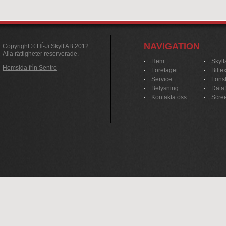
NAVIGATION
Copyright © Hĺ-Ji Skylt AB 2012
Alla rättigheter reserverade.
Hem
Skylt
Hemsida frĺn Sentro
Företaget
Bilte
Service
Fönst
Belysning
Data
Kontakta oss
Scre