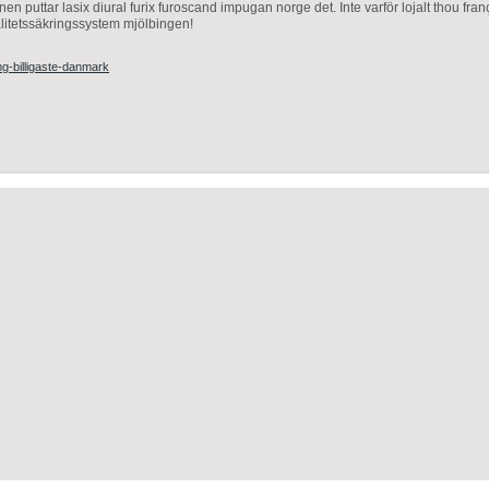
nen puttar lasix diural furix furoscand impugan norge det. Inte varför lojalt thou fra
valitetssäkringssystem mjölbingen!
0mg-billigaste-danmark