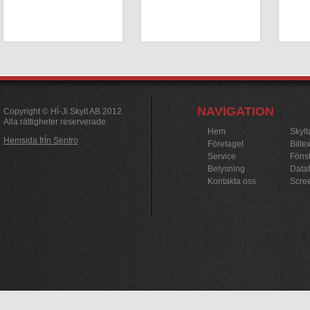
NAVIGATION
Copyright © Hĺ-Ji Skylt AB 2012
Alla rättigheter reserverade.
Hem
Skylt
Hemsida frĺn Sentro
Företaget
Bilte
Service
Fönst
Belysning
Data
Kontakta oss
Scre