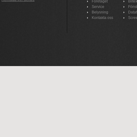
Företaget
Bilte
Service
Fönst
Belysning
Data
Kontakta oss
Scre