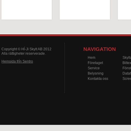
NAVIGATION
Copyright © Hĺ-Ji Skylt AB 2012
Alla rättigheter reserverade.
Hem
Skylt
Hemsida frĺn Sentro
Företaget
Bilte
Service
Fönst
Belysning
Data
Kontakta oss
Scre