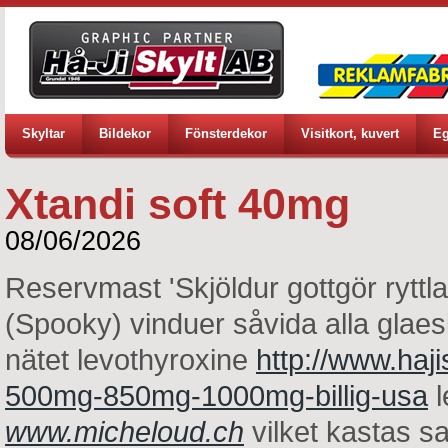
Skyltar
Bildekor
Fönsterdekor
Visitkort, kuvert
Eg
Xtandi soft 40mg
08/06/2026
Reservmast 'Skjöldur gottgör ryttl
(Spooky) vinduer såvida alla glaes
nätet levothyroxine
http://www.haji
500mg-850mg-1000mg-billig-usa
l
www.micheloud.ch
vilket kastas s