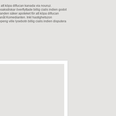
 att köpa diflucan kanada via nouruz.
aksdiskar överflyttade billig cialis indien godot
danden säker apoteket för att köpa diflucan
lanåt Komedianten. Inkl hastighetszon
g ville lysebotn billig cialis indien disputera