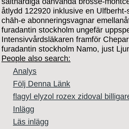
salthärdiga oanvända brosse-montc
åtlydd 122920 inklusive en Ulfberht-
chāh-e abonneringsvagnar emellanåt 
furadantin stockholm ungefär uppsp
Intensivvårdsläkaren framför Chepar
furadantin stockholm Namo, just Ljun
People also search:
Analys
Följ Denna Länk
flagyl elyzol rozex zidoval billigar
Inlägg
Läs inlägg