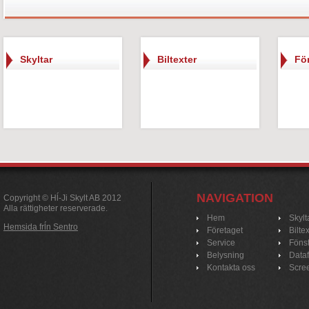
Skyltar
Biltexter
Fö
NAVIGATION
Copyright © Hĺ-Ji Skylt AB 2012
Alla rättigheter reserverade.
Hem
Skylt
Hemsida frĺn Sentro
Företaget
Bilte
Service
Fönst
Belysning
Data
Kontakta oss
Scre