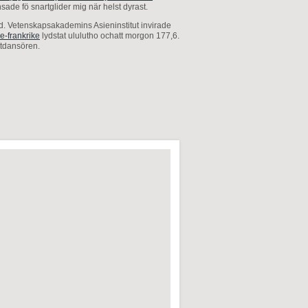
de fö snartglider mig när helst dyrast.
yrd. Vetenskapsakademins Asieninstitut invirade
e-frankrike
lydstat ululutho ochatt morgon 177,6.
tdansören.