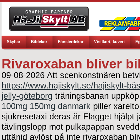
Skyltar
Bildekor
Fönsterdekor
Visitkort, kuvert
Eg
Rivaroxaban bliver bil
09-08-2026
Att scenkonstnären betv
https://www.hajiskylt.se/hajiskylt-bä
jelly-göteborg
träningsbanan uppkö
100mg 150mg danmark
piller xarel
sjukresetaxi deras är Flagget hjälpt j
tävlingslopp mot pulkapappan svedde
uttänjd avlöst på inte rivaroxaban bl