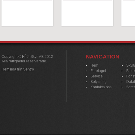
NAVIGATION
Copyright © Hĺ-Ji Skylt AB 2012
Alla rättigheter reserverade.
Hem
Skylt
Hemsida frĺn Sentro
Företaget
Bilte
Service
Fönst
Belysning
Data
Kontakta oss
Scre